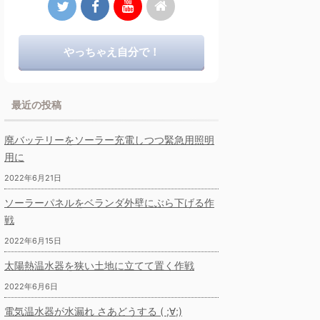
やっちゃえ自分で！
最近の投稿
廃バッテリーをソーラー充電しつつ緊急用照明
用に
2022年6月21日
ソーラーパネルをベランダ外壁にぶら下げる作
戦
2022年6月15日
太陽熱温水器を狭い土地に立てて置く作戦
2022年6月6日
電気温水器が水漏れ さあどうする ( ;∀;)