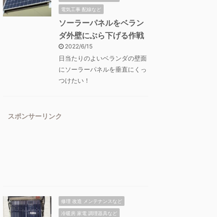
電気工事 配線など
ソーラーパネルをベラン
ダ外壁にぶら下げる作戦
2022/6/15
日当たりのよいベランダの壁面
にソーラーパネルを垂直にくっ
つけたい！
スポンサーリンク
修理 改造 メンテナンスなど
冷暖房 家電 調理器具など