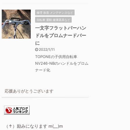
修理 改造 メンテナンスなど
自転車 運動 健康器具など
一文字フラットバーハン
ドルをプロムナードバー
に
2022/1/11
TOPONEの子供用自転車
NV246-NBのハンドルをプロム
ナード化
応援ありがとうございます
（↑）励みになります m(__)m