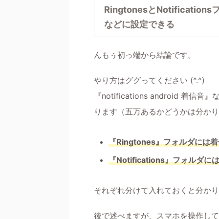
RingtonesとNotific
などに設定できる
んもぅ初っ端から結論です。
やり方はググってください (^.^)
『notifications andro
ります（五万あるかどうかは分かり
『Ringtones』フォルダに
『Notifications』フォ
それぞれ分けて入れておくと分かり
後で述べますが、スマホを操作して