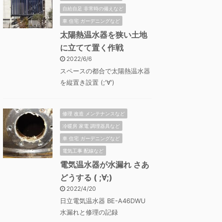
自給自足 非常時の備えなど
車 住宅 ガーデニングなど
太陽熱温水器を狭い土地
に立てて置く作戦
2022/6/6
スペースの都合で太陽熱温水器
を縦置き設置 (;'∀')
修理 改造 メンテナンスなど
冷暖房 家電 調理器具など
車 住宅 ガーデニングなど
電気工事 配線など
電気温水器が水漏れ さあ
どうする ( ;∀;)
2022/4/20
日立電気温水器 BE-A46DWU
水漏れと修理の記録