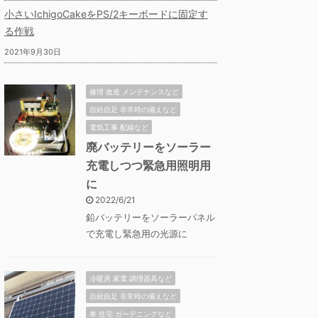
小さいIchigoCakeをPS/2キーボードに固定す
る作戦
2021年9月30日
修理 改造 メンテナンスなど
自給自足 非常時の備えなど
電気工事 配線など
廃バッテリーをソーラー
充電しつつ緊急用照明用
に
2022/6/21
鉛バッテリーをソーラーパネル
で充電し緊急用の光源に
冷暖房 家電 調理器具など
自給自足 非常時の備えなど
車 住宅 ガーデニングなど