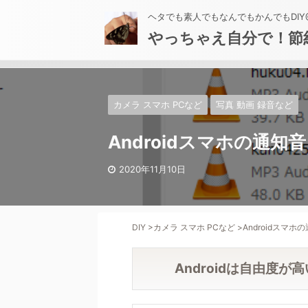
ヘタでも素人でもなんでもかんでもDIY@
やっちゃえ自分で！節
カメラ スマホ PCなど
写真 動画 録音など
Androidスマホの通
2020年11月10日
DIY
>
カメラ スマホ PCなど
>
Androidスマ
Androidは自由度