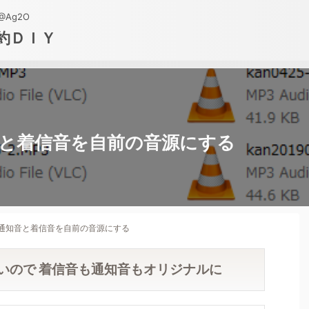
Ag2O
約ＤＩＹ
知音と着信音を自前の音源にする
ホの通知音と着信音を自前の音源にする
が高いので 着信音も通知音もオリジナルに