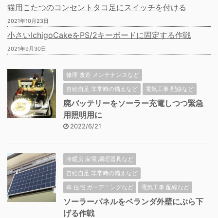
猫用こたつのコンセントタコ足にスイッチを付ける
2021年10月23日
小さいIchigoCakeをPS/2キーボードに固定する作戦
2021年9月30日
修理 改造 メンテナンスなど
自給自足 非常時の備えなど
電気工事 配線など
廃バッテリーをソーラー充電しつつ緊急
用照明用に
2022/6/21
冷暖房 家電 調理器具など
自給自足 非常時の備えなど
車 住宅 ガーデニングなど
電気工事 配線など
ソーラーパネルをベランダ外壁にぶら下
げる作戦