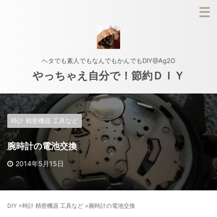
ヘタでも素人でもなんでもかんでもDIY@Ag2O
やっちゃえ自分で！節約ＤＩＹ
時計 精密機器 工具など
腕時計の電池交換
2014年5月15日
DIY
>
時計 精密機器 工具など
>
腕時計の電池交換