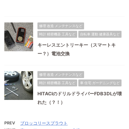
修理 改造 メンテナンスなど
時計 精密機器 工具など
自転車 運動 健康器具など
キーレスエントリーキー（スマートキ
ー？）電池交換
修理 改造 メンテナンスなど
時計 精密機器 工具など
車 住宅 ガーデニングなど
HITACIのドリルドライバーFDB3DLが壊
れた（？！）
PREV
ブロッコリースプラウト