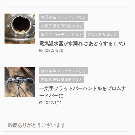
修理 改造 メンテナンスなど
冷暖房 家電 調理器具など
車 住宅 ガーデニングなど
電気工事 配線など
電気温水器が水漏れ さあどうする ( ;∀;)
2022/4/20
修理 改造 メンテナンスなど
自転車 運動 健康器具など
一文字フラットバーハンドルをプロムナ
ードバーに
2022/1/11
応援ありがとうございます