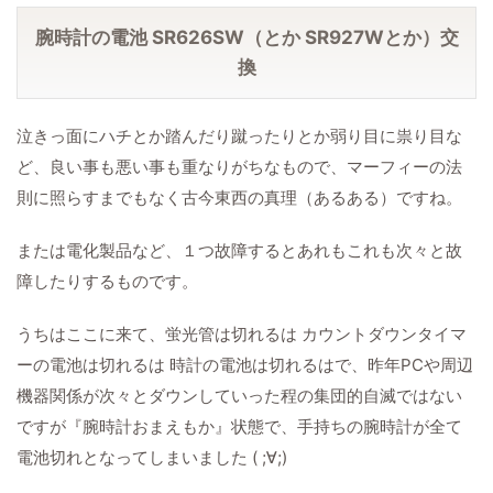
腕時計の電池 SR626SW（とか SR927Wとか）交
換
泣きっ面にハチとか踏んだり蹴ったりとか弱り目に祟り目な
ど、良い事も悪い事も重なりがちなもので、マーフィーの法
則に照らすまでもなく古今東西の真理（あるある）ですね。
または電化製品など、１つ故障するとあれもこれも次々と故
障したりするものです。
うちはここに来て、蛍光管は切れるは カウントダウンタイマ
ーの電池は切れるは 時計の電池は切れるはで、昨年PCや周辺
機器関係が次々とダウンしていった程の集団的自滅ではない
ですが『腕時計おまえもか』状態で、手持ちの腕時計が全て
電池切れとなってしまいました ( ;∀;)