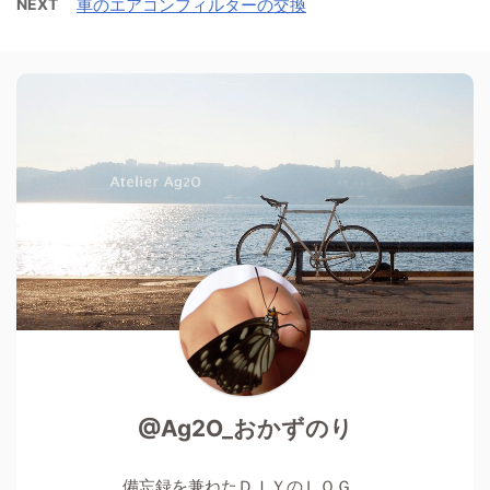
NEXT
車のエアコンフィルターの交換
@Ag2O_おかずのり
備忘録を兼ねたＤＩＹのＬＯＧ。