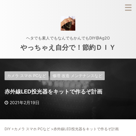
ヘタでも素人でもなんでもかんでもDIY@Ag2O
やっちゃえ自分で！節約ＤＩＹ
カメラ スマホ PCなど
修理 改造 メンテナンスなど
赤外線LED投光器をキットで作るぞ計画
2021年2月19日
DIY
>
カメラ スマホ PCなど
>
赤外線LED投光器をキットで作るぞ計画