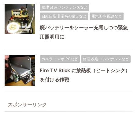
修理 改造 メンテナンスなど
自給自足 非常時の備えなど
電気工事 配線など
廃バッテリーをソーラー充電しつつ緊急
用照明用に
カメラ スマホ PCなど
修理 改造 メンテナンスなど
Fire TV Stick に放熱板（ヒートシンク）
を付ける作戦
スポンサーリンク