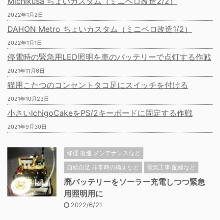
Michikusa ちょいカスタム（ミニベロ改造2/2）
2022年1月2日
DAHON Metro ちょいカスタム（ミニベロ改造1/2）
2022年1月1日
停電時の緊急用LED照明を車のバッテリーで点灯する作戦
2021年11月6日
猫用こたつのコンセントタコ足にスイッチを付ける
2021年10月23日
小さいIchigoCakeをPS/2キーボードに固定する作戦
2021年9月30日
修理 改造 メンテナンスなど
自給自足 非常時の備えなど
電気工事 配線など
廃バッテリーをソーラー充電しつつ緊急
用照明用に
2022/6/21