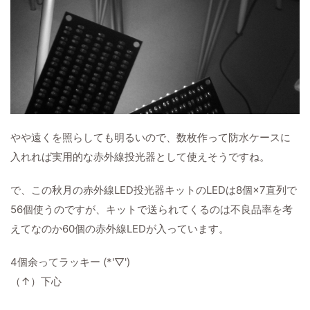
やや遠くを照らしても明るいので、数枚作って防水ケースに
入れれば実用的な赤外線投光器として使えそうですね。
で、この秋月の赤外線LED投光器キットのLEDは8個×7直列で
56個使うのですが、キットで送られてくるのは不良品率を考
えてなのか60個の赤外線LEDが入っています。
4個余ってラッキー (*'▽')
（↑）下心