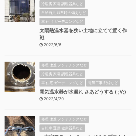
冷暖房 家電 調理器具など
自給自足 非常時の備えなど
車 住宅 ガーデニングなど
太陽熱温水器を狭い土地に立てて置く作
戦
2022/6/6
修理 改造 メンテナンスなど
冷暖房 家電 調理器具など
車 住宅 ガーデニングなど
電気工事 配線など
電気温水器が水漏れ さあどうする ( ;∀;)
2022/4/20
修理 改造 メンテナンスなど
自転車 運動 健康器具など