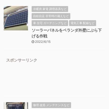
冷暖房 家電 調理器具など
自給自足 非常時の備えなど
車 住宅 ガーデニングなど
電気工事 配線など
ソーラーパネルをベランダ外壁にぶら下
げる作戦
2022/6/15
スポンサーリンク
修理 改造 メンテナンスなど