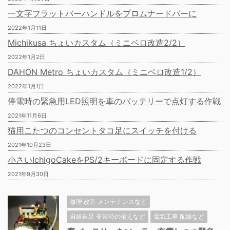
一文字フラットバーハンドルをプロムナードバーに
2022年1月11日
Michikusa ちょいカスタム（ミニベロ改造2/2）
2022年1月2日
DAHON Metro ちょいカスタム（ミニベロ改造1/2）
2022年1月1日
停電時の緊急用LED照明を車のバッテリーで点灯する作戦
2021年11月6日
猫用こたつのコンセントタコ足にスイッチを付ける
2021年10月23日
小さいIchigoCakeをPS/2キーボードに固定する作戦
2021年9月30日
修理 改造 メンテナンスなど
自給自足 非常時の備えなど
電気工事 配線など