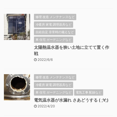
修理 改造 メンテナンスなど
冷暖房 家電 調理器具など
自給自足 非常時の備えなど
車 住宅 ガーデニングなど
太陽熱温水器を狭い土地に立てて置く作
戦
2022/6/6
修理 改造 メンテナンスなど
冷暖房 家電 調理器具など
車 住宅 ガーデニングなど
電気工事 配線など
電気温水器が水漏れ さあどうする ( ;∀;)
2022/4/20