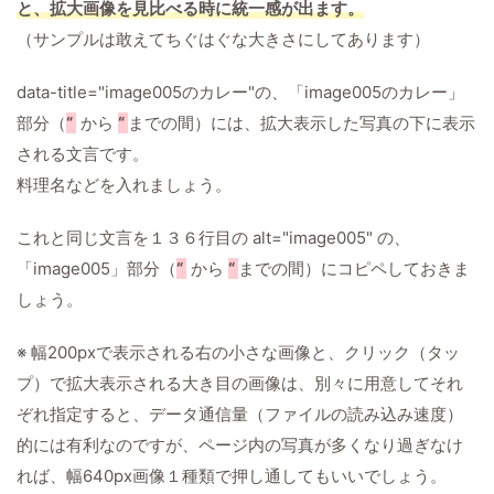
と、拡大画像を見比べる時に統一感が出ます。
（サンプルは敢えてちぐはぐな大きさにしてあります）
data-title="image005のカレー"の、「image005のカレー」
部分（
“
から
“
までの間）には、拡大表示した写真の下に表示
される文言です。
料理名などを入れましょう。
これと同じ文言を１３６行目の alt="image005" の、
「image005」部分（
“
から
“
までの間）にコピペしておきま
しょう。
※ 幅200pxで表示される右の小さな画像と、クリック（タッ
プ）で拡大表示される大き目の画像は、別々に用意してそれ
ぞれ指定すると、データ通信量（ファイルの読み込み速度）
的には有利なのですが、ページ内の写真が多くなり過ぎなけ
れば、幅640px画像１種類で押し通してもいいでしょう。