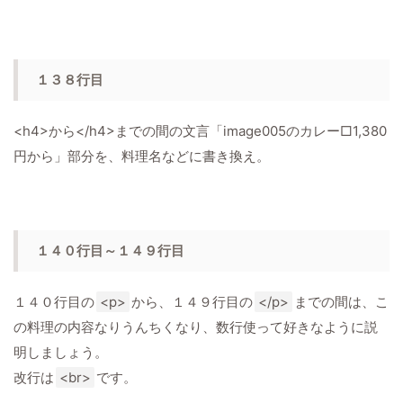
１３８行目
<h4>から</h4>までの間の文言「image005のカレー□1,380
円から」部分を、料理名などに書き換え。
１４０行目～１４９行目
１４０行目の
<p>
から、１４９行目の
</p>
までの間は、こ
の料理の内容なりうんちくなり、数行使って好きなように説
明しましょう。
改行は
<br>
です。